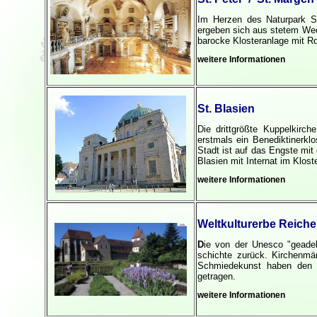
Im Herzen des Naturpark S
ergeben sich aus stetem Wec
barocke Klosteranlage mit Ro
weitere Informationen
St. Blasien
Die drittgrößte Kuppelkirch
erstmals ein Benediktinerklo
Stadt ist auf das Engste mit 
Blasien mit Internat im Klost
weitere Informationen
Weltkulturerbe Reich
D
ie von der Unesco "geadel
schichte zurück. Kirchenmä
Schmiedekunst haben den 
getragen.
weitere Informationen