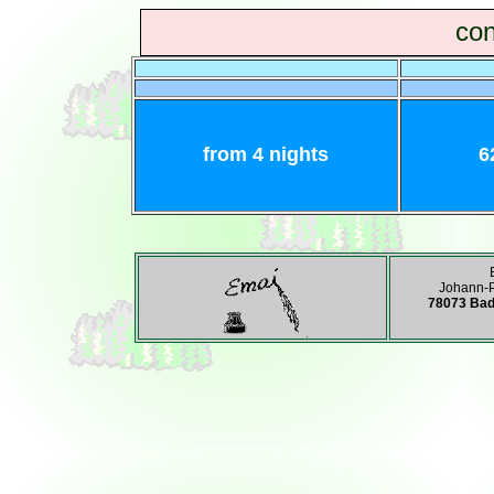
con
from
4 nights
62
Johann-P
78073 Bad